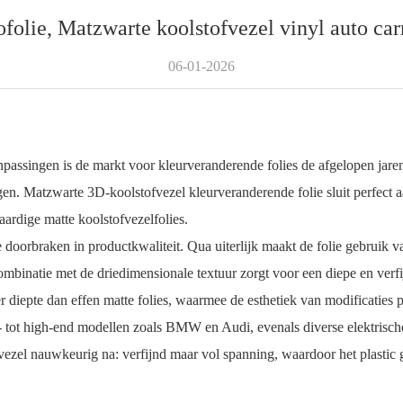
olie, Matzwarte koolstofvezel vinyl auto carr
06-01-2026
ngen is de markt voor kleurveranderende folies de afgelopen jaren
gen. Matzwarte 3D-koolstofvezel kleurveranderende folie sluit perfect a
aardige matte koolstofvezelfolies.
ken in productkwaliteit. Qua uiterlijk maakt de folie gebruik van ee
mbinatie met de driedimensionale textuur zorgt voor een diepe en verfijn
 diepte dan effen matte folies, waarmee de esthetiek van modificaties p
 tot high-end modellen zoals BMW en Audi, evenals diverse elektrische 
fvezel nauwkeurig na: verfijnd maar vol spanning, waardoor het plastic