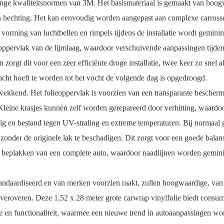
waliteitsnormen van 3M. Het basismateriaal is gemaakt van hoogwa
t en hechting. Het kan eenvoudig worden aangepast aan complexe carross
orming van luchtbellen en rimpels tijdens de installatie wordt gemin
ctoppervlak van de lijmlaag, waardoor verschuivende aanpassingen tijden
gt dit voor een zeer efficiënte droge installatie, twee keer zo snel als
acht hoeft te worden tot het vocht de volgende dag is opgedroogd.
Het folieoppervlak is voorzien van een transparante beschermlaag, 
Kleine krasjes kunnen zelf worden gerepareerd door verhitting, waardoor 
dig en bestand tegen UV-straling en extreme temperaturen. Bij normaal
en zonder de originele lak te beschadigen. Dit zorgt voor een goede balan
t beplakken van een complete auto, waardoor naadlijnen worden geminim
diseerd en van merken voorzien raakt, zullen hoogwaardige, van kl
 veroveren. Deze 1,52 x 28 meter grote carwrap vinylfolie biedt consume
ie en functionaliteit, waarmee een nieuwe trend in autoaanpassingen w