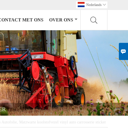
Nederlands

CONTACT MET ONS
OVER ONS

ER
Autofolie, Matzwarte koolstofvezel vinyl auto carrosserie sticker