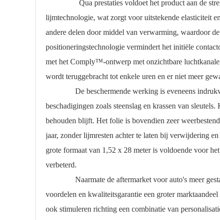
Qua prestaties voldoet het product aan de strenge k
lijmtechnologie, wat zorgt voor uitstekende elasticitei
andere delen door middel van verwarming, waardoor de v
positioneringstechnologie vermindert het initiële conta
met het Comply™-ontwerp met onzichtbare luchtkanalen zor
wordt teruggebracht tot enkele uren en er niet meer gew
De beschermende werking is eveneens indrukwekkend. 
beschadigingen zoals steenslag en krassen van sleutels. 
behouden blijft. Het folie is bovendien zeer weerbesten
jaar, zonder lijmresten achter te laten bij verwijdering 
grote formaat van 1,52 x 28 meter is voldoende voor he
verbeterd.
Naarmate de aftermarket voor auto's meer gestandaar
voordelen en kwaliteitsgarantie een groter marktaandeel
ook stimuleren richting een combinatie van personalisat