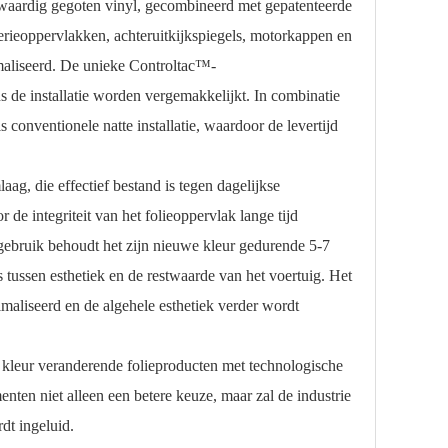
ardig gegoten vinyl, gecombineerd met gepatenteerde
erieoppervlakken, achteruitkijkspiegels, motorkappen en
imaliseerd. De unieke Controltac™-
s de installatie worden vergemakkelijkt. In combinatie
 conventionele natte installatie, waardoor de levertijd
die effectief bestand is tegen dagelijkse
de integriteit van het folieoppervlak lange tijd
 gebruik behoudt het zijn nieuwe kleur gedurende 5-7
s tussen esthetiek en de restwaarde van het voertuig. Het
aliseerd en de algehele esthetiek verder wordt
eur veranderende folieproducten met technologische
nten niet alleen een betere keuze, maar zal de industrie
ordt ingeluid.