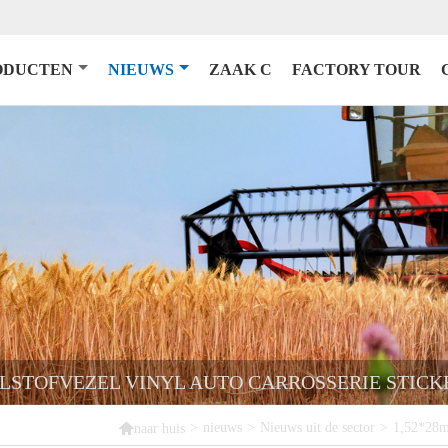
ODUCTEN
NIEUWS
ZAAK C
FACTORY TOUR
OLSTOFVEZEL VINYL AUTO CARROSSERIE STICK

>
nieuws
>
Nieuws uit de sector
>
1,52*28m 
naar huis