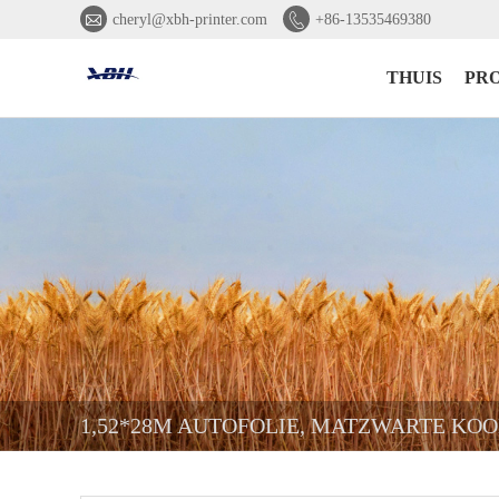


cheryl@xbh-printer.com
+86-13535469380
THUIS
PR
1,52*28M AUTOFOLIE, MATZWARTE KO