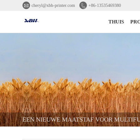


cheryl@xbh-printer.com
+86-13535469380
THUIS
PR
EEN NIEUWE MAATSTAF VOOR MULTIF