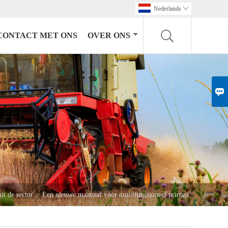
Nederlands

CONTACT MET ONS
OVER ONS

it de sector
>
Een nieuwe maatstaf voor multifunctioneel printen