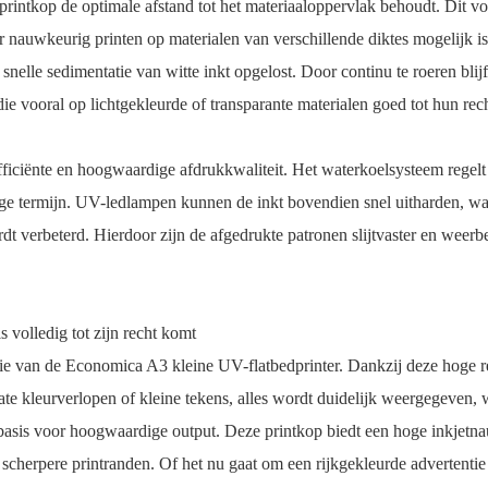
printkop de optimale afstand tot het materiaaloppervlak behoudt. Dit v
 nauwkeurig printen op materialen van verschillende diktes mogelijk is
nelle sedimentatie van witte inkt opgelost. Door continu te roeren blijft
ie vooral op lichtgekleurde of transparante materialen goed tot hun r
ficiënte en hoogwaardige afdrukkwaliteit. Het waterkoelsysteem regel
ange termijn. UV-ledlampen kunnen de inkt bovendien snel uitharden, wa
rdt verbeterd. Hierdoor zijn de afgedrukte patronen slijtvaster en weer
 volledig tot zijn recht komt
ie van de Economica A3 kleine UV-flatbedprinter. Dankzij deze hoge reso
e kleurverlopen of kleine tekens, alles wordt duidelijk weergegeven, 
sis voor hoogwaardige output. Deze printkop biedt een hoge inkjetna
 scherpere printranden. Of het nu gaat om een ​​rijkgekleurde advertenti