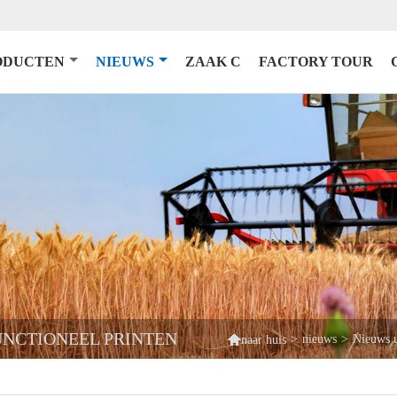
ODUCTEN
NIEUWS
ZAAK C
FACTORY TOUR
UNCTIONEEL PRINTEN

>
nieuws
>
Nieuws u
naar huis