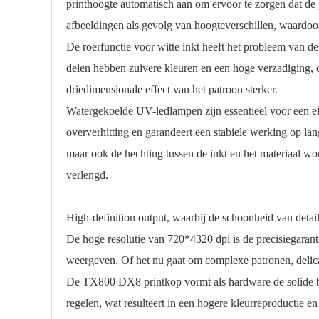
printhoogte automatisch aan om ervoor te zorgen dat de 
afbeeldingen als gevolg van hoogteverschillen, waardoor
De roerfunctie voor witte inkt heeft het probleem van de s
delen hebben zuivere kleuren en een hoge verzadiging, d
driedimensionale effect van het patroon sterker.
Watergekoelde UV-ledlampen zijn essentieel voor een ef
oververhitting en garandeert een stabiele werking op l
maar ook de hechting tussen de inkt en het materiaal wo
verlengd.
High-definition output, waarbij de schoonheid van details
De hoge resolutie van 720*4320 dpi is de precisiegarant
weergeven. Of het nu gaat om complexe patronen, delicat
De TX800 DX8 printkop vormt als hardware de solide ba
regelen, wat resulteert in een hogere kleurreproductie en