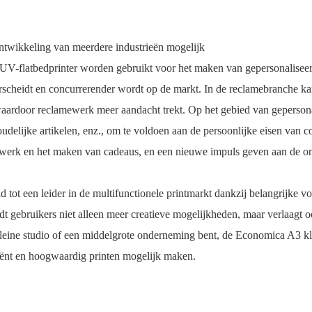
ontwikkeling van meerdere industrieën mogelijk
 UV-flatbedprinter worden gebruikt voor het maken van gepersonaliseer
rscheidt en concurrerender wordt op de markt. In de reclamebranche k
waardoor reclamewerk meer aandacht trekt. Op het gebied van gepersona
oudelijke artikelen, enz., om te voldoen aan de persoonlijke eisen van
ukwerk en het maken van cadeaus, en een nieuwe impuls geven aan de on
tot een leider in de multifunctionele printmarkt dankzij belangrijke vo
iedt gebruikers niet alleen meer creatieve mogelijkheden, maar verlaagt 
en kleine studio of een middelgrote onderneming bent, de Economica A3 
ciënt en hoogwaardig printen mogelijk maken.