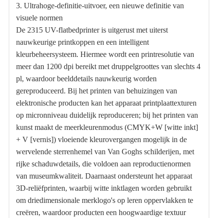
3. Ultrahoge-definitie-uitvoer, een nieuwe definitie van
visuele normen
De 2315 UV-flatbedprinter is uitgerust met uiterst
nauwkeurige printkoppen en een intelligent
kleurbeheersysteem. Hiermee wordt een printresolutie van
meer dan 1200 dpi bereikt met druppelgroottes van slechts 4
pl, waardoor beelddetails nauwkeurig worden
gereproduceerd. Bij het printen van behuizingen van
elektronische producten kan het apparaat printplaattexturen
op micronniveau duidelijk reproduceren; bij het printen van
kunst maakt de meerkleurenmodus (CMYK+W [witte inkt]
+ V [vernis]) vloeiende kleurovergangen mogelijk in de
wervelende sterrenhemel van Van Goghs schilderijen, met
rijke schaduwdetails, die voldoen aan reproductienormen
van museumkwaliteit. Daarnaast ondersteunt het apparaat
3D-reliëfprinten, waarbij witte inktlagen worden gebruikt
om driedimensionale merklogo's op leren oppervlakken te
creëren, waardoor producten een hoogwaardige textuur