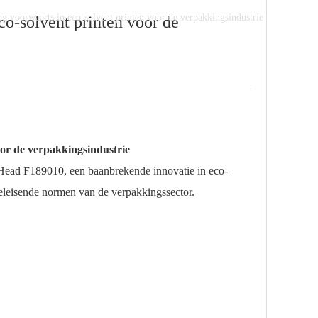
 voorwaarts in eco-solvent printen voor de verpakkingsindustrie
o-solvent printen voor de
or de verpakkingsindustrie
 Head F189010, een baanbrekende innovatie in eco-
eleisende normen van de verpakkingssector.