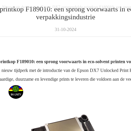
>
Nieuws uit de sector
>
Epson DX7 ontgrendelde printkop F189010: een sprong
rintkop F189010: een sprong voorwaarts in ec
verpakkingsindustrie
31-10-2024
intkop F189010: een sprong voorwaarts in eco-solvent printen vo
n nieuw tijdperk met de introductie van de Epson DX7 Unlocked Print
ardige, duurzame en levendige prints te leveren die voldoen aan de ve