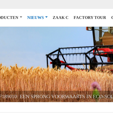
ODUCTEN
NIEUWS
ZAAK C
FACTORY TOUR
189010: EEN SPRONG VOORWAARTS IN ECO-SO