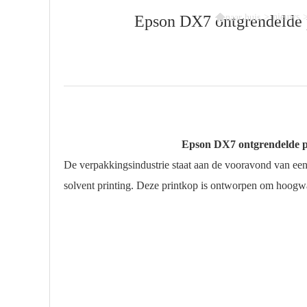

>
nieuws
Epson DX7 ontgrendelde p
naar huis
Epson DX7 ontgrendelde pr
De verpakkingsindustrie staat aan de vooravond van ee
solvent printing. Deze printkop is ontworpen om hoogwa