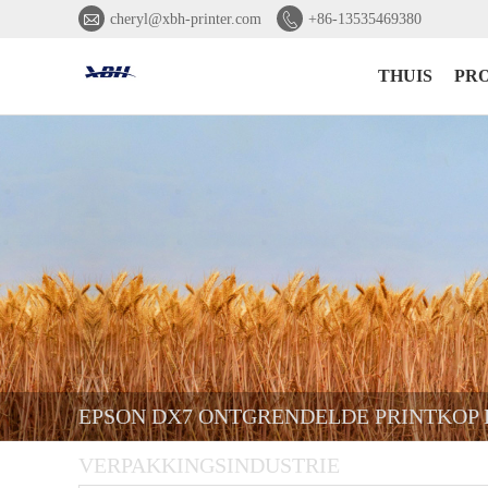


cheryl@xbh-printer.com
+86-13535469380
THUIS
PR
EPSON DX7 ONTGRENDELDE PRINTKOP F
VERPAKKINGSINDUSTRIE