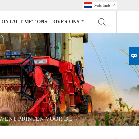
Nederlands

CONTACT MET ONS
OVER ONS

LVENT PRINTEN VOOR DE