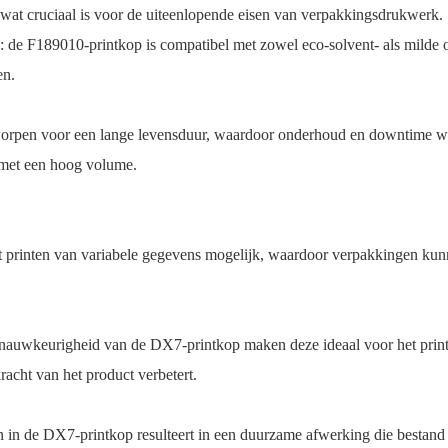
wat cruciaal is voor de uiteenlopende eisen van verpakkingsdrukwerk.
: de F189010-printkop is compatibel met zowel eco-solvent- als milde 
en.
orpen voor een lange levensduur, waardoor onderhoud en downtime wo
 met een hoog volume.
t printen van variabele gegevens mogelijk, waardoor verpakkingen ku
nauwkeurigheid van de DX7-printkop maken deze ideaal voor het print
racht van het product verbetert.
in de DX7-printkop resulteert in een duurzame afwerking die bestand i