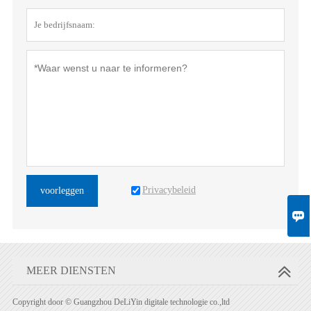
Privacybeleid
voorleggen

MEER DIENSTEN
Copyright door © Guangzhou DeLiYin digitale technologie co.,ltd