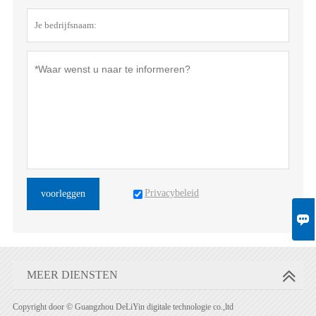
Privacybeleid
voorleggen

MEER DIENSTEN
Copyright door © Guangzhou DeLiYin digitale technologie co.,ltd