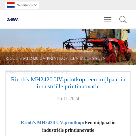
Nederlands

Toggle main m
RICOH'S MH2420 UV-PRINTKOP: EEN MIJLPAAL IN
INDUSTRIËLE PRINTINNOVATIE
Ricoh's MH2420 UV-printkop: een mijlpaal in
industriële printinnovatie
26-11-2024
Ricoh's MH2420 UV-printkop:
Een mijlpaal in
industriële printinnovatie