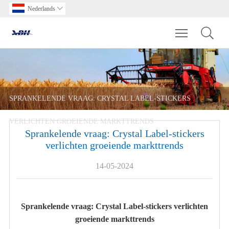
Nederlands

Toggle main m
SPRANKELENDE VRAAG: CRYSTAL LABEL-STICKERS
VERLICHTEN GROEIENDE MARKTTRENDS
Sprankelende vraag: Crystal Label-stickers
verlichten groeiende markttrends
14-05-2024
Sprankelende vraag: Crystal Label-stickers verlichten
groeiende markttrends