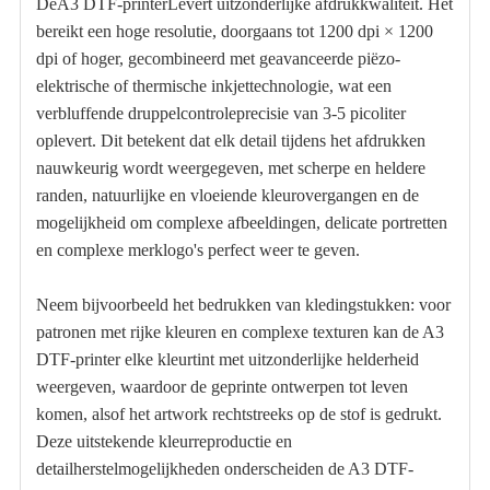
De
A3 DTF-printer
Levert uitzonderlijke afdrukkwaliteit. Het
bereikt een hoge resolutie, doorgaans tot 1200 dpi × 1200
dpi of hoger, gecombineerd met geavanceerde piëzo-
elektrische of thermische inkjettechnologie, wat een
verbluffende druppelcontroleprecisie van 3-5 picoliter
oplevert. Dit betekent dat elk detail tijdens het afdrukken
nauwkeurig wordt weergegeven, met scherpe en heldere
randen, natuurlijke en vloeiende kleurovergangen en de
mogelijkheid om complexe afbeeldingen, delicate portretten
en complexe merklogo's perfect weer te geven.
Neem bijvoorbeeld het bedrukken van kledingstukken: voor
patronen met rijke kleuren en complexe texturen kan de A3
DTF-printer elke kleurtint met uitzonderlijke helderheid
weergeven, waardoor de geprinte ontwerpen tot leven
komen, alsof het artwork rechtstreeks op de stof is gedrukt.
Deze uitstekende kleurreproductie en
detailherstelmogelijkheden onderscheiden de A3 DTF-