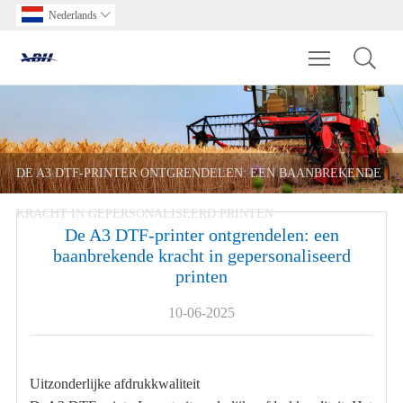
Nederlands

Toggle main m
DE A3 DTF-PRINTER ONTGRENDELEN: EEN BAANBREKENDE
KRACHT IN GEPERSONALISEERD PRINTEN
De A3 DTF-printer ontgrendelen: een
baanbrekende kracht in gepersonaliseerd
printen
10-06-2025
Uitzonderlijke afdrukkwaliteit