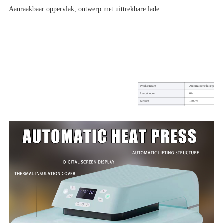
Aanraakbaar oppervlak, ontwerp met uittrekbare lade
Productnaam
Automatische hittepersmach
Laadstroom
6A
Stroom
1500W
Machinegrootte
50*41.3*28.9cm
Warmtepersgebied
38*38 cm (15*15 inch)
Temperatuur in graden Celsius
210°C (410°F)
Lengte netsnoer
1,5 meter
gewicht
19KG
Garantie
1 jaar
Gebruik aan
DTF/sublimatie afdrukken