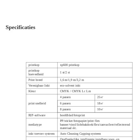
Specificaties
printkop
xp600 printkop
printkop
1 st/2 st
hoeveelheid
Print breed
1,6 m/1,9 m/3,2 m
Verenigbaar
Inkt
eco-solvent inkt
Kleur
CMYK / CMYK Lc Lm
4 passen
25㎡
print snelheid
6 passen
18㎡
8 passen
10㎡
RIP-software
hoofdblad/fotoprint
PP/sticker/fotopapier/print flex
mediatype
banner/vinyl/lichtbakdoek/flex/canvas/leer/reflecterend
materiaal etc.
inkt toevoer systeem
Auto Cleaning Capping-systeem
Onafhankelijke intelligente instelbare voor- en