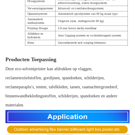
Droogsysteem
achterverwarming, extern droogsysteem
Verwarmingssysteem
Infrarood- en ventilatordroogsysteem
Opnamesysteem
Automatisch oprolsysteem van 60 kg zwaar type
Automatisch
Uitgerust (max. mediagewicht 60 kg)
mediasysteem
Printkop Hoogte
2-8 mm boven media instelbaar
Afdekken en
Auto Capping-systeem en vochtinbrengend systeem
hydrateren
Klem
Gecombineerde anti-warping klemmen
stroom
machinevermogen: 350w drogen: 1000w
werkomgeving
Temperatuur: 20℃ - 30℃ Vochtigheid: 50%-65%
Producten Toepassing
Machine van 1,6 m (1,6
Machine van 1,9 m (3,0
Machine-afmetingen
* 0,8 * 1,5 m)
* 0,8 * 1,5 m)
Deze eco-solventprinter kan afdrukken op vlaggen,
Grootte van de
Machine van 1,6 m (2,7
Machine van 1,9 m (3,1
verpakking
* 0,6 * 0,7 m)
* 0,6 * 0,7 m)
reclametextielstoffen, gordijnen, spandoeken, schilderijen,
reclameparaplu's, tenten, tafelkleden, tassen, raamachtergrondstof,
binnenwandbekledingsstoffen, schilderijen, spandoeken en andere
materialen.