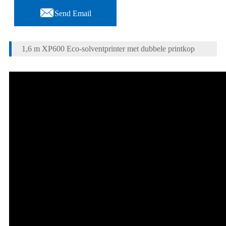

Send Email
1,6 m XP600 Eco-solventprinter met dubbele printkop