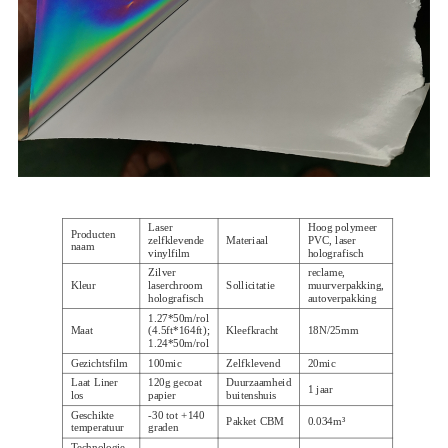
Laser
Hoog polymeer
Producten
zelfklevende
Materiaal
PVC, laser
naam
vinylfilm
holografisch
Zilver
reclame,
Kleur
laserchroom
Sollicitatie
muurverpakking,
holografisch
autoverpakking
1.27*50m/rol
Maat
(4.5ft*164ft);
Kleefkracht
18N/25mm
1.24*50m/rol
Gezichtsfilm
100mic
Zelfklevend
20mic
Laat Liner
120g gecoat
Duurzaamheid
1 jaar
los
papier
buitenshuis
Geschikte
-30 tot +140
Pakket CBM
0.034m³
temperatuur
graden
Technologie