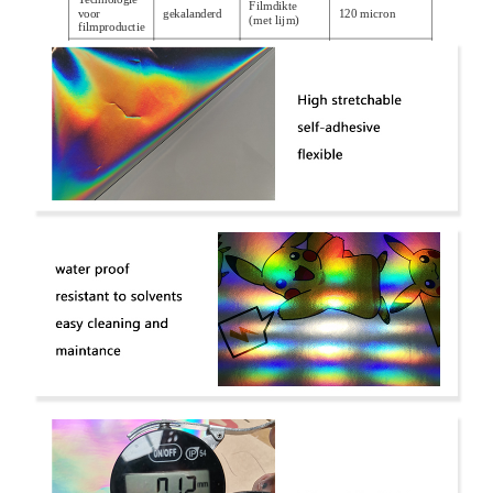
Filmdikte
voor
gekalanderd
120 micron
(met lijm)
filmproductie
Langs: min.
Langs: min.
Treksterkte
19Mpa, over:
Verlenging
130%, dwars:
min 19Mpa
min. 150%