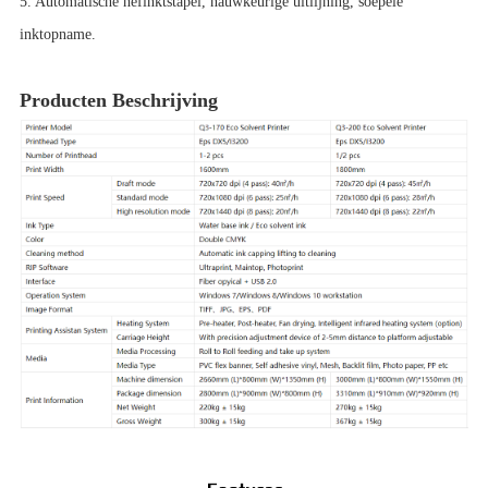
5. Automatische hefinktstapel, nauwkeurige uitlijning, soepele
inktopname.
Producten Beschrijving