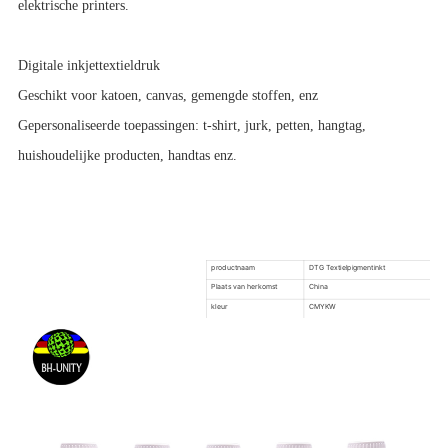
elektrische printers.
Digitale inkjettextieldruk
Geschikt voor katoen, canvas, gemengde stoffen, enz
Gepersonaliseerde toepassingen: t-shirt, jurk, petten, hangtag,
huishoudelijke producten, handtas enz.
productnaam
DTG Textielpigmentinkt
Plaats van herkomst
China
kleur
CMYKW
Gebruik voor
DTG-printer
pakket
Neutrale verpakking / aangepaste verpak
levering
1-7 werkdagen