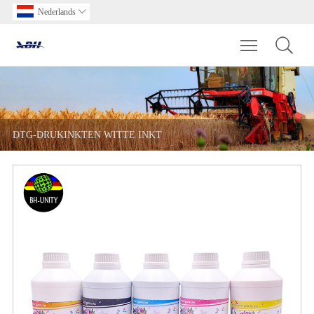
Nederlands

Toggle main m
DTG-DRUKINKTEN WITTE INKT