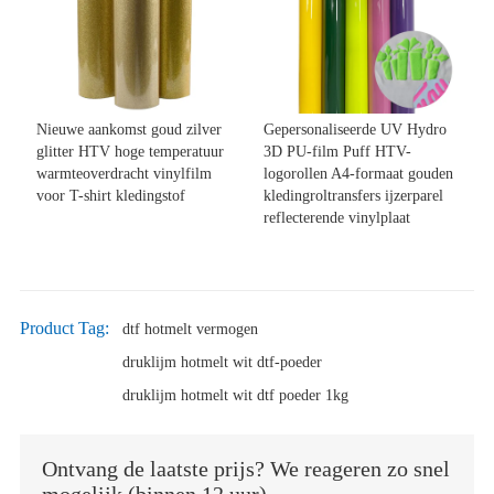
Nieuwe aankomst goud zilver
Gepersonaliseerde UV Hydro
glitter HTV hoge temperatuur
3D PU-film Puff HTV-
warmteoverdracht vinylfilm
logorollen A4-formaat gouden
voor T-shirt kledingstof
kledingroltransfers ijzerparel
reflecterende vinylplaat
Product Tag:
dtf hotmelt vermogen
druklijm hotmelt wit dtf-poeder
druklijm hotmelt wit dtf poeder 1kg
Ontvang de laatste prijs? We reageren zo snel
mogelijk (binnen 12 uur)