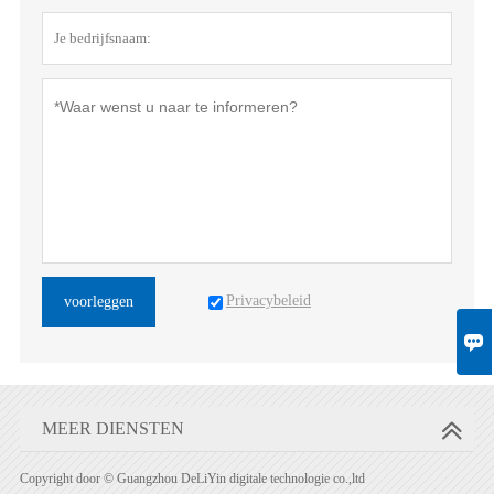
Privacybeleid
voorleggen

MEER DIENSTEN
Copyright door © Guangzhou DeLiYin digitale technologie co.,ltd