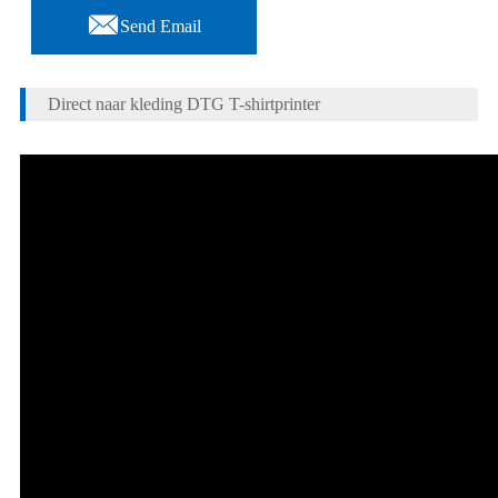

Send Email
Direct naar kleding DTG T-shirtprinter