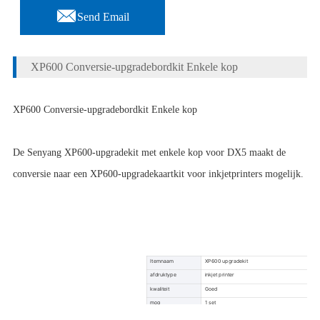

Send Email
XP600 Conversie-upgradebordkit Enkele kop
XP600 Conversie-upgradebordkit Enkele kop
De Senyang XP600-upgradekit met enkele kop voor DX5 maakt de
conversie naar een XP600-upgradekaartkit voor inkjetprinters mogelijk.
Itemnaam
XP600 upgradekit
afdruktype
inkjet printer
kwaliteit
Goed
moq
1 set
pakket
kartonnen doos met spons erin