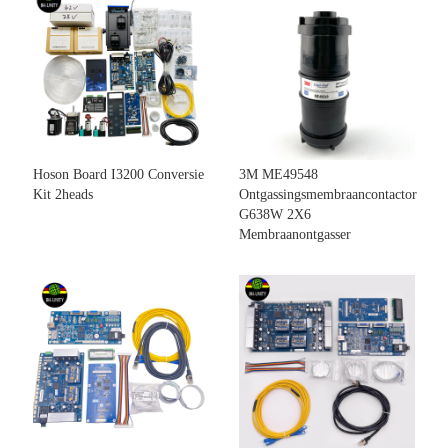
Hoson Board I3200 Conversie
3M ME49548
Kit 2heads
Ontgassingsmembraancontactor
G638W 2X6
Membraanontgasser