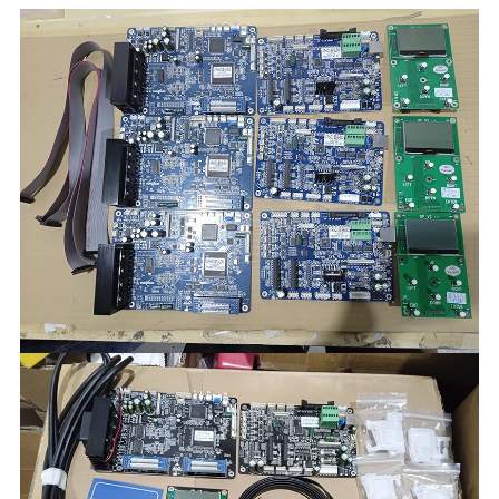
condoleance
100% nieuw met goede kwaliteit
verzending manier
DHL/EMS/Fedex/China luchtpost