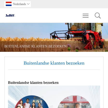
Nederlands

Toggle main m
BUITENLANDSE KLANTEN BEZOEKEN
Buitenlandse klanten bezoeken
Buitenlandse klanten bezoeken