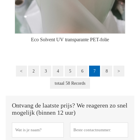
Eco Solvent UV transparante PET-folie
<
2
3
4
5
6
7
8
>
totaal 58 Records
Ontvang de laatste prijs? We reageren zo snel
mogelijk (binnen 12 uur)