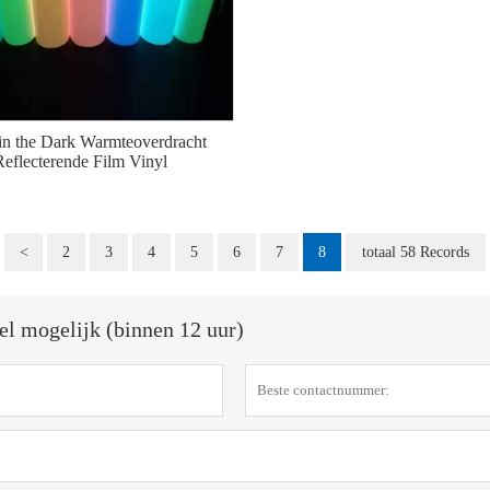
n the Dark Warmteoverdracht
Reflecterende Film Vinyl
<
2
3
4
5
6
7
8
totaal 58 Records
el mogelijk (binnen 12 uur)