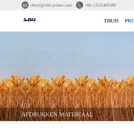


cheryl@xbh-printer.com
+86-13535469380
THUIS
PR
AFDRUKKEN MATERIAAL