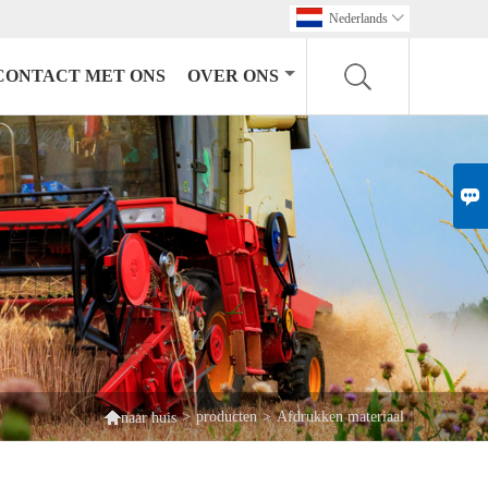
Nederlands

CONTACT MET ONS
OVER ONS


>
producten
>
Afdrukken materiaal
naar huis