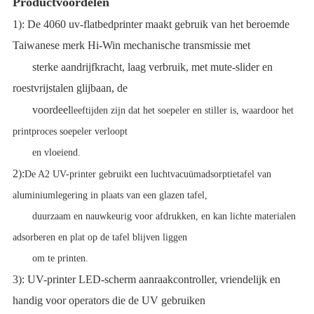
Productvoordelen
1): De 4060 uv-flatbedprinter maakt gebruik van het beroemde
Taiwanese merk Hi-Win mechanische transmissie met
sterke aandrijfkracht, laag verbruik, met mute-slider en
roestvrijstalen glijbaan, de
voordeel
leeftijden zijn dat het soepeler en stiller is, waardoor het
printproces soepeler verloopt
en vloeiend.
2):
De A2 UV-printer gebruikt een luchtvacuümadsorptietafel van
aluminiumlegering in plaats van een glazen tafel,
duurzaam en nauwkeurig voor afdrukken, en kan lichte materialen
adsorberen en plat op de tafel blijven liggen
om te printen.
3): UV-printer LED-scherm aanraakcontroller, vriendelijk en
handig voor operators die de UV gebruiken