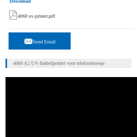
Download

4060 uv-printer.pdf

Send Email
4060 A2 UV-flatbedprinter voor telefoonhoesje