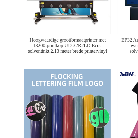
Hoogwaardige grootformaatprinter met
EP32 Aut
I3200-printkop UD 32R2LD Eco-
war
solventinkt 2,13 meter brede printervinyl
solv