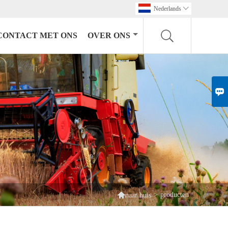
Nederlands

CONTACT MET ONS
OVER ONS


>
producten
naar huis