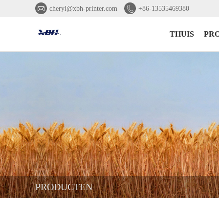


cheryl@xbh-printer.com
+86-13535469380
THUIS
PR
PRODUCTEN