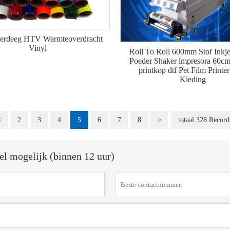
erdeeg HTV Warmteoverdracht
Vinyl
Roll To Roll 600mm Stof Inkjet
Poeder Shaker lmpresora 60cm
printkop dtf Pet Film Printe
Kleding
<
2
3
4
5
6
7
8
>
totaal 328 Record
el mogelijk (binnen 12 uur)