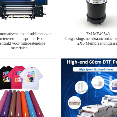
omatische textielsublimatie- en
3M ME49548
mteoverdrachtsprinter Eco-
Ontgassingsmembraancontact
entinkt voor hittebestendige
2X6 Membraanontgasse
materialen