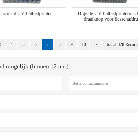
formaat UV-flatbedprinter
Digitale UV-flatbedprintermac
draaiknop voor flessenafdr
<
4
5
6
7
8
9
10
>
totaal 328 Record
el mogelijk (binnen 12 uur)