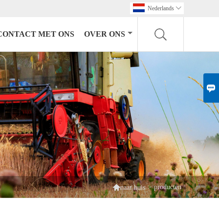
Nederlands

CONTACT MET ONS
OVER ONS


>
producten
naar huis