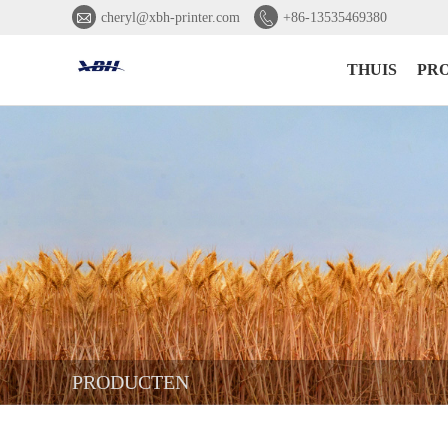


cheryl@xbh-printer.com
+86-13535469380
THUIS
PR
PRODUCTEN