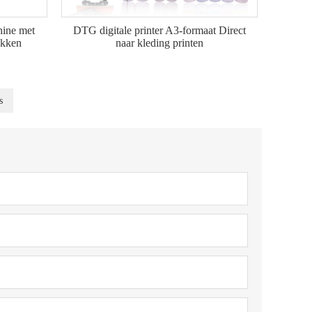
hine met
DTG digitale printer A3-formaat Direct
ukken
naar kleding printen
s